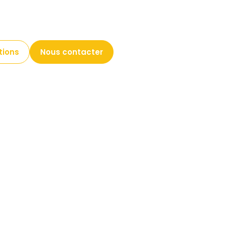
pagne les entreprises AgTech, les Industries Agr
 validation, l’adoption et le déploiement de solut
enjeux du terrain.
tions
Nous contacter