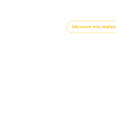
Fermes Leader accom
investisseurs dans la
Découvrir nos réalisa