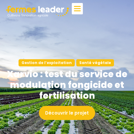
Gestion de l’exploitation
Santé végétale
Xarvio : test du service de
modulation fongicide et
fertilisation
Découvrir le projet