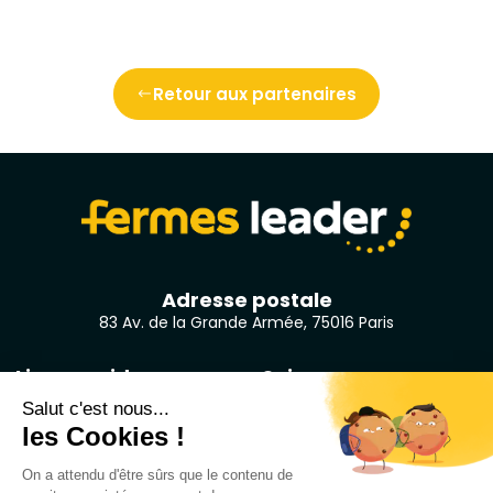
Retour aux partenaires
Adresse postale
83 Av. de la Grande Armée, 75016 Paris
Liens rapides
Suivez-nous
Accueil
LinkedIn
Qui sommes-nous ?
Facebook
Projets
Youtube
Ressources
Twitter